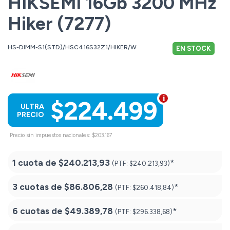
HIKSEMI 16Gb 3200 MHz
Hiker (7277)
HS-DIMM-S1(STD)/HSC416S32Z1/HIKER/W
EN STOCK
$224.499
ULTRA
PRECIO
Precio sin impuestos nacionales: $203.167
1 cuota de
$240.213,93
*
(PTF:
$240.213,93)
3 cuotas de
$86.806,28
*
(PTF:
$260.418,84)
6 cuotas de
$49.389,78
*
(PTF:
$296.338,68)