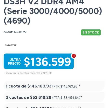
DS3H V2 DDR4 AM4
(Serie 3000/4000/5000)
(4690)
A520M DS3H V2
EN STOCK
$136.599
ULTRA
PRECIO
Precio sin impuestos nacionales: $123.619
1 cuota de
$146.160,93
*
(PTF:
$146.160,93)
3 cuotas de
$52.818,28
*
(PTF:
$158.454,84)