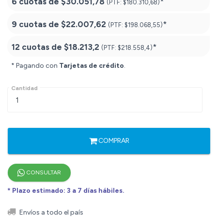
6 cuotas de
$30.051,78
*
(PTF:
$180.310,68)
9 cuotas de
$22.007,62
*
(PTF:
$198.068,55)
12 cuotas de
$18.213,2
*
(PTF:
$218.558,4)
* Pagando con
Tarjetas de crédito
.
Cantidad
COMPRAR
CONSULTAR
* Plazo estimado: 3 a 7 días hábiles.
Envíos a todo el país