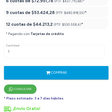
6 cuotas de
$72.951,78
*
(PTF:
$437.710,68)
9 cuotas de
$53.424,28
*
(PTF:
$480.818,55)
12 cuotas de
$44.213,2
*
(PTF:
$530.558,4)
* Pagando con
Tarjetas de crédito
.
Cantidad
COMPRAR
CONSULTAR
* Plazo estimado: 3 a 7 días hábiles.
¡Envío Gratis!