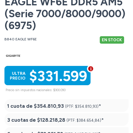
EAGLE WF6E DDR5 AM5
(Serie 7000/8000/9000)
(6975)
B840 EAGLE WF6E
EN STOCK
$331.599
ULTRA
PRECIO
Precio sin impuestos nacionales: $300.090
1 cuota de
$354.810,93
*
(PTF:
$354.810,93)
3 cuotas de
$128.218,28
*
(PTF:
$384.654,84)