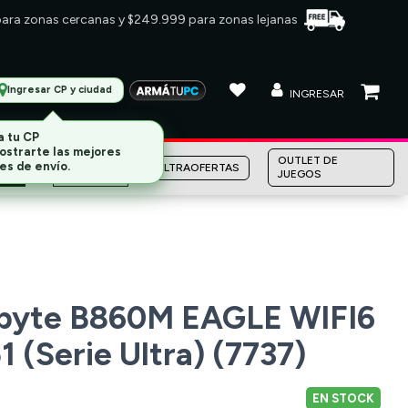
 para zonas cercanas y $249.999 para zonas lejanas
Ingresar CP y ciudad
INGRESAR
MARCAS
OUTLET DE
ULTRAOFERTAS
JUEGOS
byte B860M EAGLE WIFI6
 (Serie Ultra) (7737)
EN STOCK