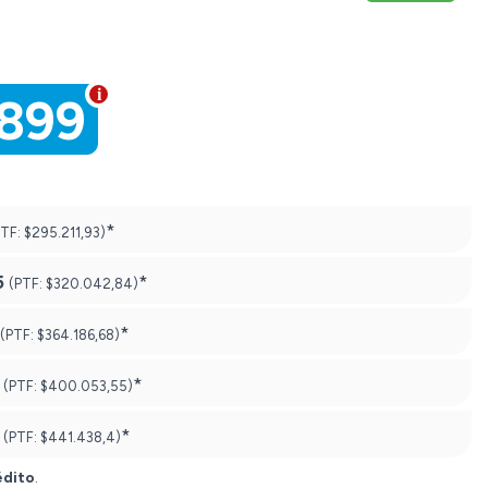
.899
*
PTF:
$295.211,93)
5
*
(PTF:
$320.042,84)
*
(PTF:
$364.186,68)
*
(PTF:
$400.053,55)
*
(PTF:
$441.438,4)
édito
.