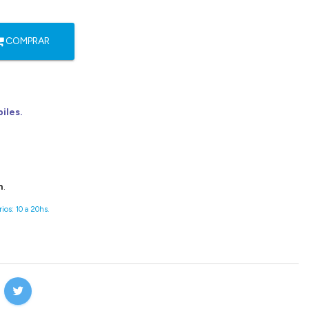
COMPRAR
biles.
n
.
ios: 10 a 20hs.