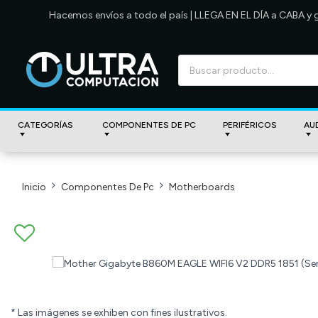
Hacemos envíos a todo el país | LLEGA EN EL DÍA a CABA y
CATEGORÍAS
COMPONENTES DE PC
PERIFÉRICOS
AU
Inicio
Componentes De Pc
Motherboards
* Las imágenes se exhiben con fines ilustrativos.