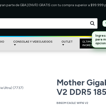
 gran parte de GBA | ENVÍO GRATIS con tu compra superior a $99.999
DIO
CONSOLAS Y VIDEOJUEGOS
OUTLET
ÚLTIMOS
INGRESOS
Mother Giga
V2 DDR5 1851
B860M EAGLE WIFI6 V2