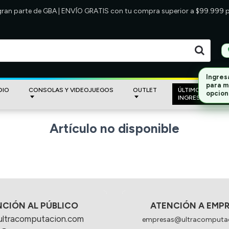
 gran parte de GBA | ENVÍO GRATIS con tu compra superior a $99.999
Ingres
para m
DIO
CONSOLAS Y VIDEOJUEGOS
OUTLET
ÚLTIMOS
opcion
INGRESOS
Artículo no disponible
NCIÓN AL PÚBLICO
ATENCIÓN A EMP
ultracomputacion.com
empresas@ultracomputa