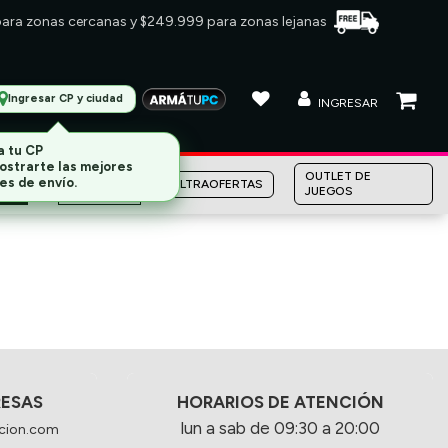
 para zonas cercanas y $249.999 para zonas lejanas
Ingresar CP y ciudad
INGRESAR
a tu CP
ostrarte las mejores
MARCAS
OUTLET DE
es de envío.
ULTRAOFERTAS
JUEGOS
RESAS
HORARIOS DE ATENCIÓN
lun a sab de 09:30 a 20:00
cion.com