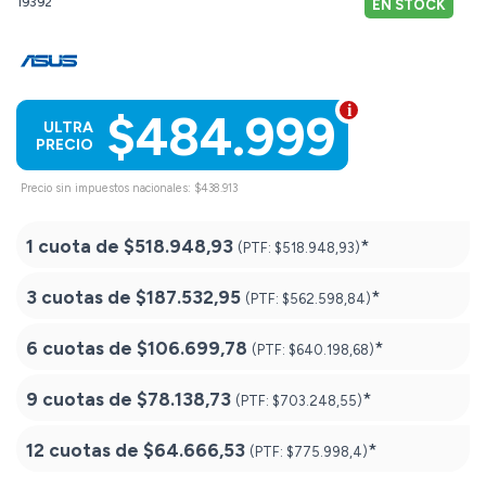
19392
EN STOCK
$484.999
ULTRA
PRECIO
Precio sin impuestos nacionales: $438.913
1 cuota de
$518.948,93
*
(PTF:
$518.948,93)
3 cuotas de
$187.532,95
*
(PTF:
$562.598,84)
6 cuotas de
$106.699,78
*
(PTF:
$640.198,68)
9 cuotas de
$78.138,73
*
(PTF:
$703.248,55)
12 cuotas de
$64.666,53
*
(PTF:
$775.998,4)