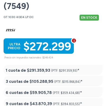
(7549)
GT 1030 4GD4 LP OC
EN STOCK
$272.299
ULTRA
PRECIO
Precio sin impuestos nacionales: $246.424
1 cuota de
$291.359,93
*
(PTF:
$291.359,93)
3 cuotas de
$105.288,95
*
(PTF:
$315.866,84)
6 cuotas de
$59.905,78
*
(PTF:
$359.434,68)
9 cuotas de
$43.870,39
*
(PTF:
$394.833,55)