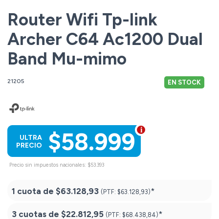
Router Wifi Tp-link
Archer C64 Ac1200 Dual
Band Mu-mimo
21205
EN STOCK
$58.999
ULTRA
PRECIO
Precio sin impuestos nacionales: $53.393
1 cuota de
$63.128,93
*
(PTF:
$63.128,93)
3 cuotas de
$22.812,95
*
(PTF:
$68.438,84)