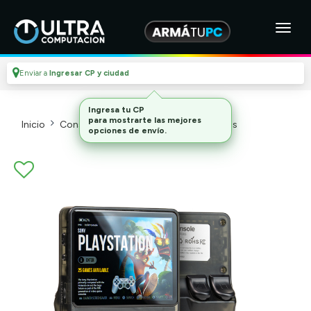
Enviar a
Ingresar CP y ciudad
Ingresa tu CP
para mostrarte las mejores
Inicio
Consolas Y Videojuegos_2
Consolas
opciones de envío.