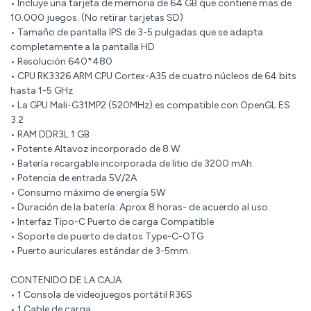
• Incluye una tarjeta de memoria de 64 GB que contiene mas de
10.000 juegos. (No retirar tarjetas SD)
• Tamaño de pantalla IPS de 3-5 pulgadas que se adapta
completamente a la pantalla HD
• Resolución 640*480
• CPU RK3326 ARM CPU Cortex-A35 de cuatro núcleos de 64 bits
hasta 1-5 GHz
• La GPU Mali-G31MP2 (520MHz) es compatible con OpenGL ES
3.2
• RAM DDR3L 1 GB
• Potente Altavoz incorporado de 8 W
• Batería recargable incorporada de litio de 3200 mAh.
• Potencia de entrada 5V/2A
• Consumo máximo de energía 5W
• Duración de la batería: Aprox 8 horas- de acuerdo al uso.
• Interfaz Tipo-C Puerto de carga Compatible
• Soporte de puerto de datos Type-C-OTG
• Puerto auriculares estándar de 3-5mm.
CONTENIDO DE LA CAJA
• 1 Consola de videojuegos portátil R36S
• 1 Cable de carga