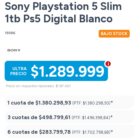
Sony Playstation 5 Slim
1tb Ps5 Digital Blanco
19386
BAJO STOCK
$1.289.999
ULTRA
PRECIO
Precio sin impuestos nacionales: $1.167.420
1 cuota de
$1.380.298,93
*
(PTF:
$1.380.298,93)
3 cuotas de
$498.799,61
*
(PTF:
$1.496.398,84)
6 cuotas de
$283.799,78
*
(PTF:
$1.702.798,68)