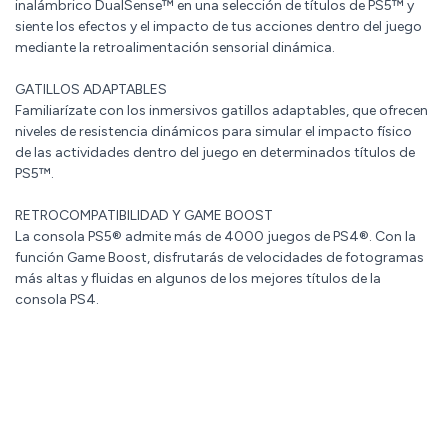
inalámbrico DualSense™ en una selección de títulos de PS5™ y
siente los efectos y el impacto de tus acciones dentro del juego
mediante la retroalimentación sensorial dinámica.
GATILLOS ADAPTABLES
Familiarízate con los inmersivos gatillos adaptables, que ofrecen
niveles de resistencia dinámicos para simular el impacto físico
de las actividades dentro del juego en determinados títulos de
PS5™.
RETROCOMPATIBILIDAD Y GAME BOOST
La consola PS5® admite más de 4000 juegos de PS4®. Con la
función Game Boost, disfrutarás de velocidades de fotogramas
más altas y fluidas en algunos de los mejores títulos de la
consola PS4.