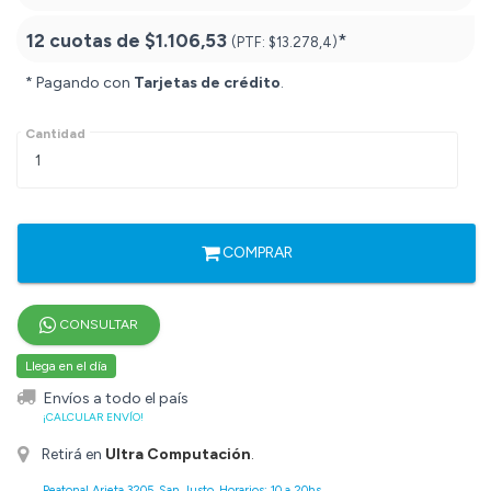
12 cuotas de
$1.106,53
*
(PTF:
$13.278,4)
* Pagando con
Tarjetas de crédito
.
Cantidad
COMPRAR
CONSULTAR
Llega en el día
Envíos a todo el país
¡CALCULAR ENVÍO!
Retirá en
Ultra Computación
.
Peatonal Arieta 3205, San Justo. Horarios: 10 a 20hs.