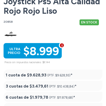
Joystick Ps5 Alta Calidad
Rojo Rojo Liso
20858
EN STOCK
$8.999
ULTRA
PRECIO
Precio sin impuestos nacionales: $8.144
1 cuota de
$9.628,93
*
(PTF:
$9.628,93)
3 cuotas de
$3.479,61
*
(PTF:
$10.438,84)
6 cuotas de
$1.979,78
*
(PTF:
$11.878,68)