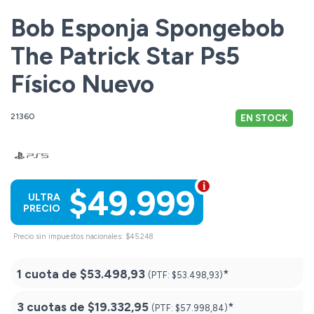
Bob Esponja Spongebob
The Patrick Star Ps5
Físico Nuevo
21360
EN STOCK
$49.999
ULTRA
PRECIO
Precio sin impuestos nacionales: $45.248
1 cuota de
$53.498,93
*
(PTF:
$53.498,93)
3 cuotas de
$19.332,95
*
(PTF:
$57.998,84)