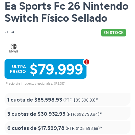
Ea Sports Fc 26 Nintendo
Switch Físico Sellado
21154
EN STOCK
$79.999
ULTRA
PRECIO
Precio sin impuestos nacionales: $72.397
1 cuota de
$85.598,93
*
(PTF:
$85.598,93)
3 cuotas de
$30.932,95
*
(PTF:
$92.798,84)
6 cuotas de
$17.599,78
*
(PTF:
$105.598,68)