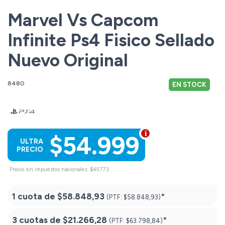
Marvel Vs Capcom
Infinite Ps4 Fisico Sellado
Nuevo Original
8480
EN STOCK
$54.999
ULTRA
PRECIO
Precio sin impuestos nacionales: $49.773
1 cuota de
$58.848,93
*
(PTF:
$58.848,93)
3 cuotas de
$21.266,28
*
(PTF:
$63.798,84)