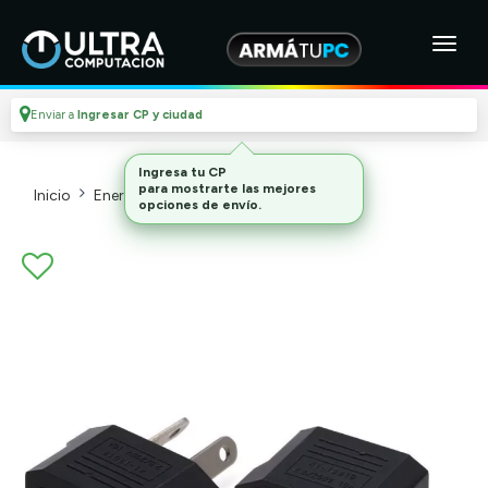
Enviar a
Ingresar CP y ciudad
Ingresa tu CP
para mostrarte las mejores
Inicio
Energia Y Hogar
Accesorios
opciones de envío.