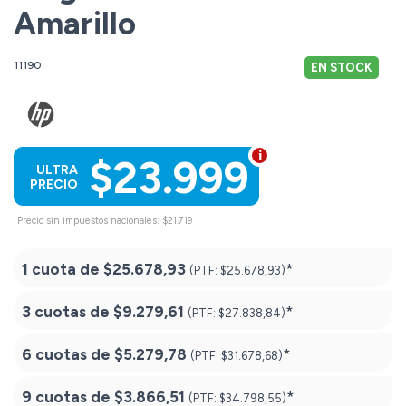
Amarillo
11190
EN STOCK
$23.999
ULTRA
PRECIO
Precio sin impuestos nacionales: $21.719
1 cuota de
$25.678,93
*
(PTF:
$25.678,93)
3 cuotas de
$9.279,61
*
(PTF:
$27.838,84)
6 cuotas de
$5.279,78
*
(PTF:
$31.678,68)
9 cuotas de
$3.866,51
*
(PTF:
$34.798,55)