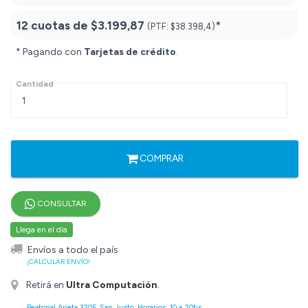
12 cuotas de
$3.199,87
*
(PTF:
$38.398,4)
* Pagando con
Tarjetas de crédito
.
Cantidad
COMPRAR
CONSULTAR
Llega en el día
Envíos a todo el país
¡CALCULAR ENVÍO!
Retirá en
Ultra Computación
.
Peatonal Arieta 3205, San Justo. Horarios: 10 a 20hs.