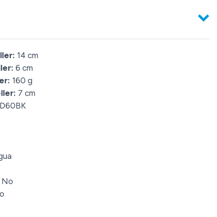
ler:
14 cm
ler:
6 cm
er:
160 g
ler:
7 cm
D60BK
gua
No
o