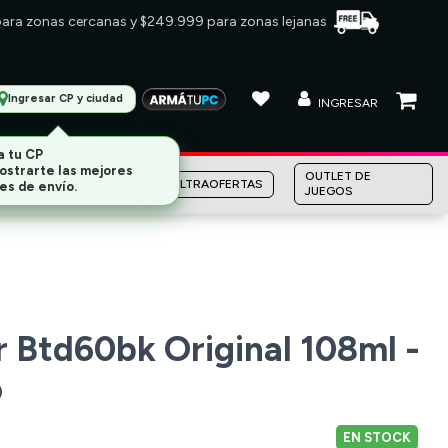
 para zonas cercanas y $249.999 para zonas lejanas
Ingresar CP y ciudad
INGRESAR
MARCAS
OUTLET DE
ULTRAOFERTAS
JUEGOS
r Btd60bk Original 108ml -
o
EN STOCK