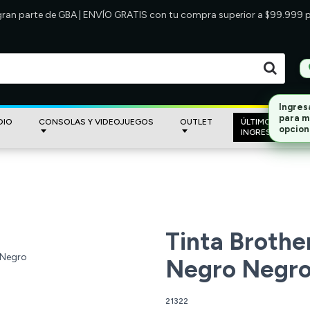
 gran parte de GBA | ENVÍO GRATIS con tu compra superior a $99.999
DIO
CONSOLAS Y VIDEOJUEGOS
OUTLET
ÚLTIMOS
INGRESOS
Tinta Brothe
Negro Negr
21322