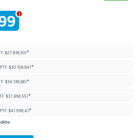
999
*
TF:
$27.818,93)
*
(PTF:
$30.158,84)
*
TF:
$34.318,68)
*
TF:
$37.698,55)
*
(PTF:
$41.598,4)
édito
.