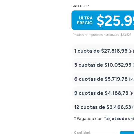
BROTHER
$25.
ULTRA
PRECIO
Precio sin impuestos nacionales: $23.529
1 cuota de
$27.818,93
(P
3 cuotas de
$10.052,95
6 cuotas de
$5.719,78
(P
9 cuotas de
$4.188,73
(P
12 cuotas de
$3.466,53
* Pagando con
Tarjetas de cr
Cantidad