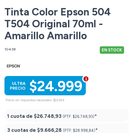
Tinta Color Epson 504
T504 Original 70ml -
Amarillo Amarillo
10438
EN STOCK
$24.999
ULTRA
PRECIO
Precio sin impuestos nacionales: $22.624
1 cuota de
$26.748,93
*
(PTF:
$26.748,93)
3 cuotas de
$9.666,28
*
(PTF:
$28.998,84)