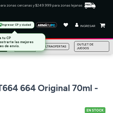
 para zonas cercanas y $249.999 para zonas lejanas
Ingresar CP y ciudad
INGRESAR
MARCAS
OUTLET DE
ULTRAOFERTAS
JUEGOS
T664 664 Original 70ml -
EN STOCK