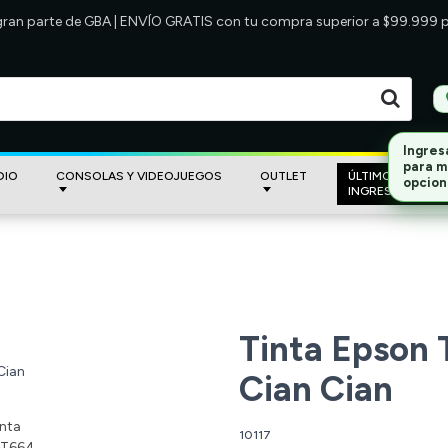
 gran parte de GBA | ENVÍO GRATIS con tu compra superior a $99.999
DIO
CONSOLAS Y VIDEOJUEGOS
OUTLET
ÚLTIMOS
INGRESOS
Tinta Epson 
Cian Cian
10117