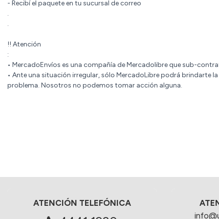
- Recibí el paquete en tu sucursal de correo
.
.
!! Atención
:
• MercadoEnvíos es una compañía de Mercadolibre que sub-cont
• Ante una situación irregular, sólo MercadoLibre podrá brindarte l
problema. Nosotros no podemos tomar acción alguna.
ATENCIÓN TELEFÓNICA
ATE
info@