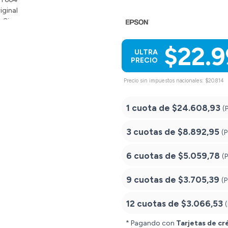
$22.
ULTRA
PRECIO
Precio sin impuestos nacionales: $20.814
1 cuota de
$24.608,93
(
3 cuotas de
$8.892,95
(
6 cuotas de
$5.059,78
(
9 cuotas de
$3.705,39
(
12 cuotas de
$3.066,53
* Pagando con
Tarjetas de cr