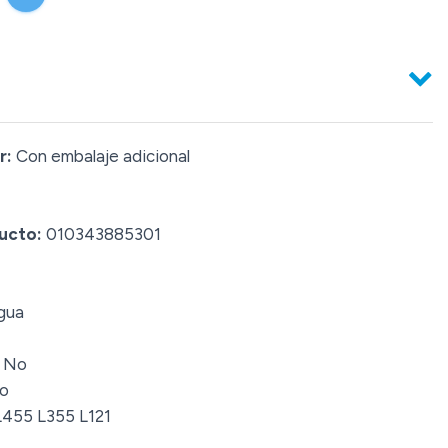
r:
Con embalaje adicional
ucto:
010343885301
gua
No
o
455 L355 L121