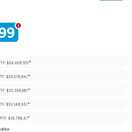
999
*
PTF:
$24.608,93)
*
PTF:
$26.678,84)
*
PTF:
$30.358,68)
*
PTF:
$33.348,55)
*
(PTF:
$36.798,4)
édito
.