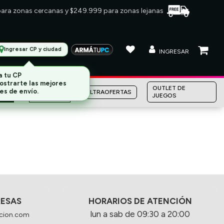
 para zonas cercanas y $249.999 para zonas lejanas
Ingresar CP y ciudad
INGRESAR
a tu CP
ostrarte las mejores
MARCAS
OUTLET DE
es de envío.
ULTRAOFERTAS
JUEGOS
RESAS
HORARIOS DE ATENCIÓN
lun a sab de 09:30 a 20:00
cion.com