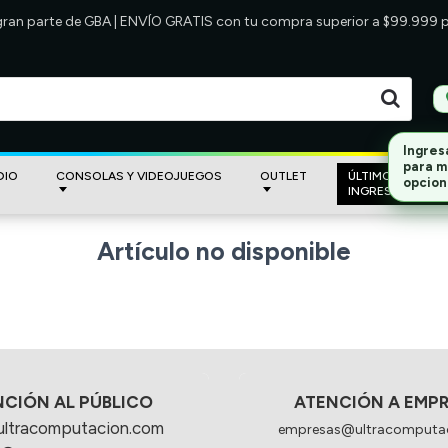
 gran parte de GBA | ENVÍO GRATIS con tu compra superior a $99.999
Ingres
para m
DIO
CONSOLAS Y VIDEOJUEGOS
OUTLET
ÚLTIMOS
opcion
INGRESOS
Artículo no disponible
NCIÓN AL PÚBLICO
ATENCIÓN A EMP
ultracomputacion.com
empresas@ultracomputa