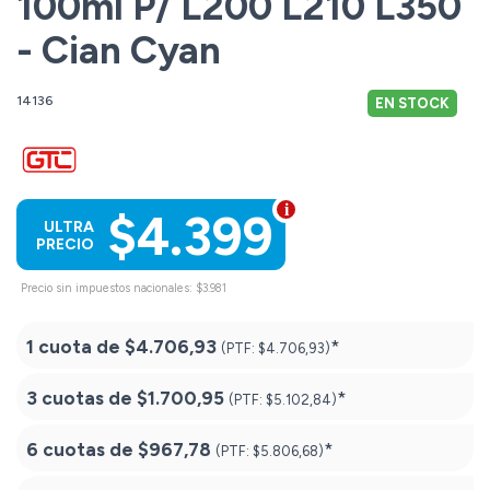
100ml P/ L200 L210 L350
- Cian Cyan
14136
EN STOCK
$4.399
ULTRA
PRECIO
Precio sin impuestos nacionales: $3.981
1 cuota de
$4.706,93
*
(PTF:
$4.706,93)
3 cuotas de
$1.700,95
*
(PTF:
$5.102,84)
6 cuotas de
$967,78
*
(PTF:
$5.806,68)