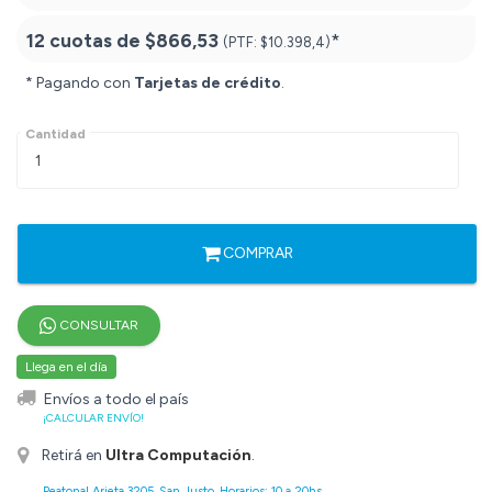
12 cuotas de
$866,53
*
(PTF:
$10.398,4)
* Pagando con
Tarjetas de crédito
.
Cantidad
COMPRAR
CONSULTAR
Llega en el día
Envíos a todo el país
¡CALCULAR ENVÍO!
Retirá en
Ultra Computación
.
Peatonal Arieta 3205, San Justo. Horarios: 10 a 20hs.