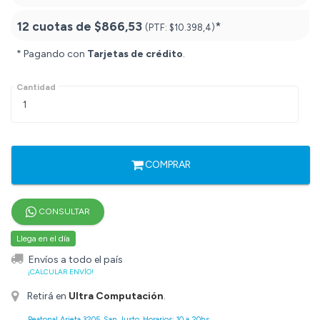
12 cuotas de
$866,53
*
(PTF:
$10.398,4)
* Pagando con
Tarjetas de crédito
.
Cantidad
COMPRAR
CONSULTAR
Llega en el día
Envíos a todo el país
¡CALCULAR ENVÍO!
Retirá en
Ultra Computación
.
Peatonal Arieta 3205, San Justo. Horarios: 10 a 20hs.