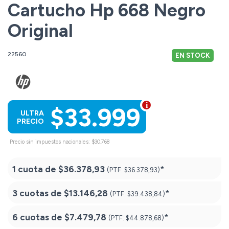
Cartucho Hp 668 Negro
Original
22560
EN STOCK
$33.999
ULTRA
PRECIO
Precio sin impuestos nacionales: $30.768
1 cuota de
$36.378,93
*
(PTF:
$36.378,93)
3 cuotas de
$13.146,28
*
(PTF:
$39.438,84)
6 cuotas de
$7.479,78
*
(PTF:
$44.878,68)