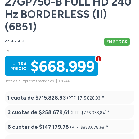
27GP750-B FULL HD 240
Hz BORDERLESS (II)
(6851)
27GP750-B
EN STOCK
LG
$668.999
ULTRA
PRECIO
Precio sin impuestos nacionales: $508.744
1 cuota de
$715.828,93
*
(PTF:
$715.828,93)
3 cuotas de
$258.679,61
*
(PTF:
$776.038,84)
6 cuotas de
$147.179,78
*
(PTF:
$883.078,68)