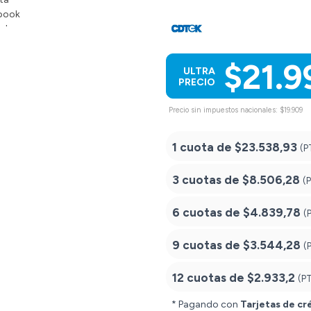
$21.9
ULTRA
PRECIO
Precio sin impuestos nacionales: $19.909
1 cuota de
$23.538,93
(P
3 cuotas de
$8.506,28
(
6 cuotas de
$4.839,78
(
9 cuotas de
$3.544,28
(
12 cuotas de
$2.933,2
(P
* Pagando con
Tarjetas de cr