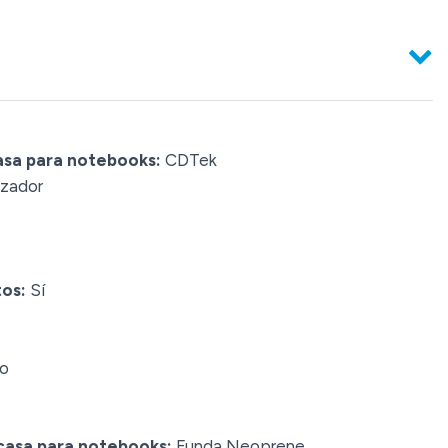
asa para notebooks:
CDTek
izador
tos:
Sí
o
casa para notebooks:
Funda Neoprene