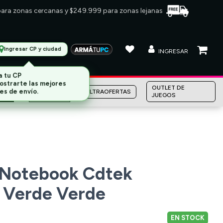
 para zonas cercanas y $249.999 para zonas lejanas
Ingresar CP y ciudad
INGRESAR
MARCAS
OUTLET DE
ULTRAOFERTAS
JUEGOS
 Notebook Cdtek
 Verde Verde
EN STOCK