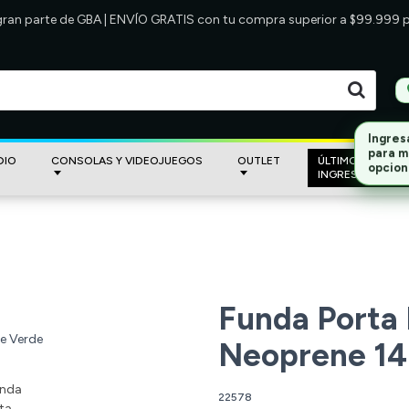
 gran parte de GBA | ENVÍO GRATIS con tu compra superior a $99.999
DIO
CONSOLAS Y VIDEOJUEGOS
OUTLET
ÚLTIMOS
INGRESOS
Funda Porta
Neoprene 14
22578