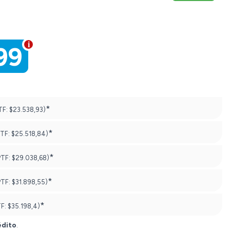
99
*
TF:
$23.538,93)
*
PTF:
$25.518,84)
*
PTF:
$29.038,68)
*
PTF:
$31.898,55)
*
TF:
$35.198,4)
édito
.