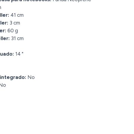
n
ler:
41 cm
ler:
3 cm
er:
60 g
ler:
31 cm
cuado:
14 "
 integrado:
No
No