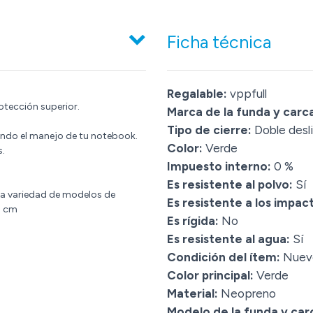
Ficha técnica
Regalable:
vppfull
otección superior.
Marca de la funda y carc
Tipo de cierre:
Doble desl
tando el manejo de tu notebook.
Color:
Verde
s.
Impuesto interno:
0 %
Es resistente al polvo:
Sí
una variedad de modelos de
Es resistente a los impac
3 cm
Es rígida:
No
Es resistente al agua:
Sí
Condición del ítem:
Nuev
Color principal:
Verde
Material:
Neopreno
Modelo de la funda y car