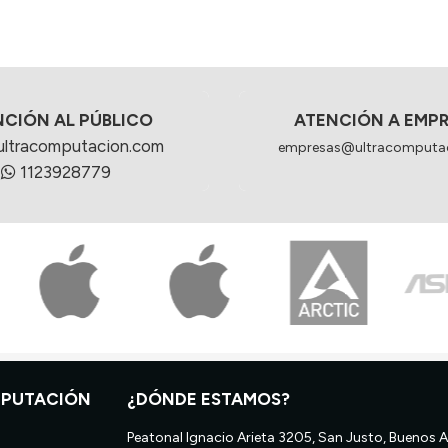
NCIÓN AL PÚBLICO
ATENCIÓN A EMP
ultracomputacion.com
empresas@ultracomputa
1123928779
MPUTACIÓN
¿DÓNDE ESTAMOS?
Peatonal Ignacio Arieta 3205, San Justo, Buenos A