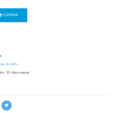
COMPRAR
n
.
ios: 10 a 20hs.
dor: 30 días meses