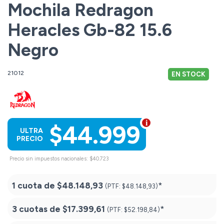
Mochila Redragon
Heracles Gb-82 15.6
Negro
21012
EN STOCK
$44.999
ULTRA
PRECIO
Precio sin impuestos nacionales: $40.723
1 cuota de
$48.148,93
*
(PTF:
$48.148,93)
3 cuotas de
$17.399,61
*
(PTF:
$52.198,84)