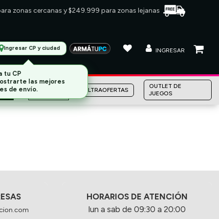
 para zonas cercanas y $249.999 para zonas lejanas
Ingresar CP y ciudad
INGRESAR
a tu CP
ostrarte las mejores
MARCAS
OUTLET DE
es de envío.
ULTRAOFERTAS
JUEGOS
RESAS
HORARIOS DE ATENCIÓN
lun a sab de 09:30 a 20:00
cion.com