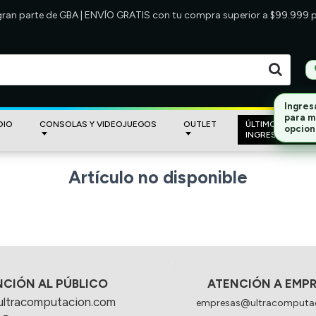
 gran parte de GBA | ENVÍO GRATIS con tu compra superior a $99.999
Ingres
para m
DIO
CONSOLAS Y VIDEOJUEGOS
OUTLET
ÚLTIMOS
opcion
INGRESOS
Artículo no disponible
NCIÓN AL PÚBLICO
ATENCIÓN A EMP
ultracomputacion.com
empresas@ultracomputa