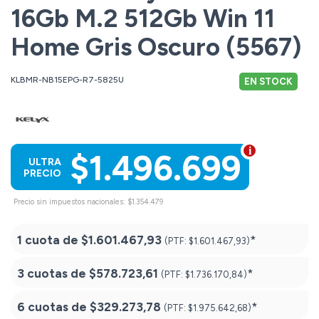
16Gb M.2 512Gb Win 11
Home Gris Oscuro (5567)
KLBMR-NB15EPG-R7-5825U
EN STOCK
$1.496.699
ULTRA
PRECIO
Precio sin impuestos nacionales: $1.354.479
1 cuota de
$1.601.467,93
*
(PTF:
$1.601.467,93)
3 cuotas de
$578.723,61
*
(PTF:
$1.736.170,84)
6 cuotas de
$329.273,78
*
(PTF:
$1.975.642,68)