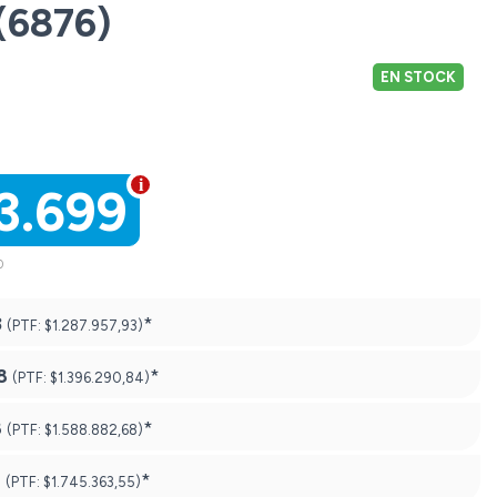
(6876)
EN STOCK
3.699
0
3
*
(PTF:
$1.287.957,93)
8
*
(PTF:
$1.396.290,84)
8
*
(PTF:
$1.588.882,68)
8
*
(PTF:
$1.745.363,55)