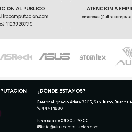
NCIÓN AL PÚBLICO
ATENCIÓN A EMP
ultracomputacion.com
empresas@ultracomputa
1123928779
MPUTACIÓN
¿DÓNDE ESTAMOS?
Peatonal Ignacio Arieta 3205, San Justo, Buenos A
4441 1280
lun a sab de 09:30 a 20:00
info@ultracomputacion.com