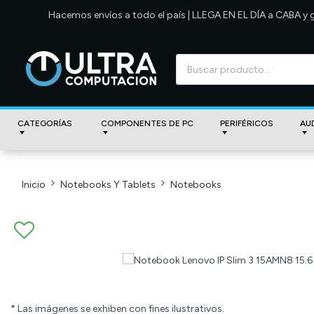
Hacemos envíos a todo el país | LLEGA EN EL DÍA a CABA y
CATEGORÍAS
COMPONENTES DE PC
PERIFÉRICOS
AU
Inicio
Notebooks Y Tablets
Notebooks
* Las imágenes se exhiben con fines ilustrativos.