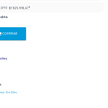
*
(PTF:
$1.925.918,4)
édito
.
COMPRAR
biles.
n
.
ios: 10 a 20hs.