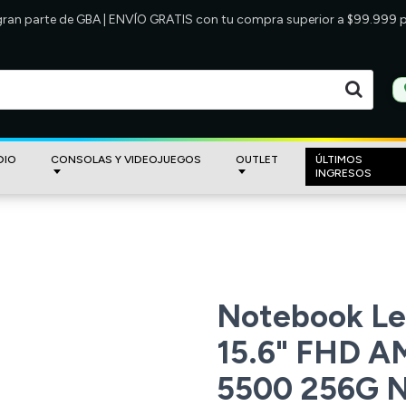
 gran parte de GBA | ENVÍO GRATIS con tu compra superior a $99.999
DIO
CONSOLAS Y VIDEOJUEGOS
OUTLET
ÚLTIMOS
INGRESOS
Notebook Le
15.6" FHD A
5500 256G 