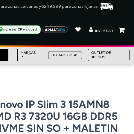
 para zonas cercanas y $249.999 para zonas lejanas
Ingresar CP y ciudad
INGRESAR
MARCAS
OUTLET DE
ULTRAOFERTAS
JUEGOS
novo IP Slim 3 15AMN8
MD R3 7320U 16GB DDR5
NVME SIN SO + MALETIN