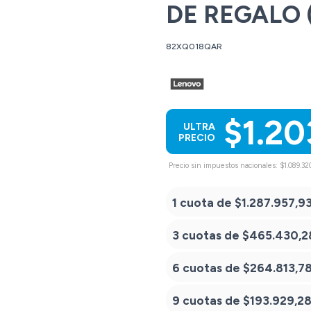
DE REGALO 
82XQ018QAR
$1.20
ULTRA
PRECIO
Precio sin impuestos nacionales: $1.089.32
1 cuota de
$1.287.957,9
3 cuotas de
$465.430,2
6 cuotas de
$264.813,7
9 cuotas de
$193.929,2