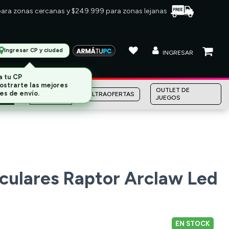
 para zonas cercanas y $249.999 para zonas lejanas
Ingresar CP y ciudad
INGRESAR
MARCAS
OUTLET DE
ULTRAOFERTAS
JUEGOS
culares Raptor Arclaw Led
EN STOCK