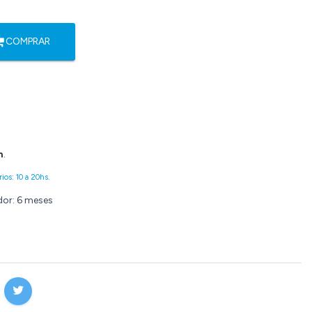
COMPRAR
n
.
ios: 10 a 20hs.
dor: 6 meses