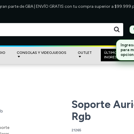
 gran parte de GBA | ENVÍO GRATIS con tu compra superior a $99.999
DIO
CONSOLAS Y VIDEOJUEGOS
OUTLET
ÚLTIMOS
INGRESOS
Soporte Auri
Rgb
21265