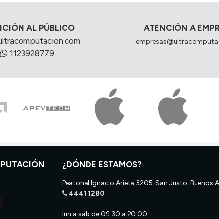
NCIÓN AL PÚBLICO
ATENCIÓN A EMP
ultracomputacion.com
empresas@ultracomputa
1123928779
MPUTACIÓN
¿DÓNDE ESTAMOS?
Peatonal Ignacio Arieta 3205, San Justo, Buenos A
4441 1280
lun a sab de 09:30 a 20:00