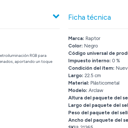
Ficha técnica
Marca:
Raptor
Color:
Negro
Código universal de prod
retroiluminación RGB para
Impuesto interno:
0 %
rdenados, aportando un toque
Condición del ítem:
Nuev
Largo:
22.5 cm
Material:
Plásticometal
Modelo:
Arclaw
Altura del paquete del sel
Largo del paquete del sel
Peso del paquete del sell
Ancho del paquete del sel
SKU:
21265