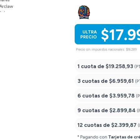
$17.9
ULTRA
PRECIO
Precio sin impuestos nacionales: $16.289
1 cuota de
$19.258,93
(P
3 cuotas de
$6.959,61
(P
6 cuotas de
$3.959,78
(
9 cuotas de
$2.899,84
(
12 cuotas de
$2.399,87
(
* Pagando con
Tarjetas de cr