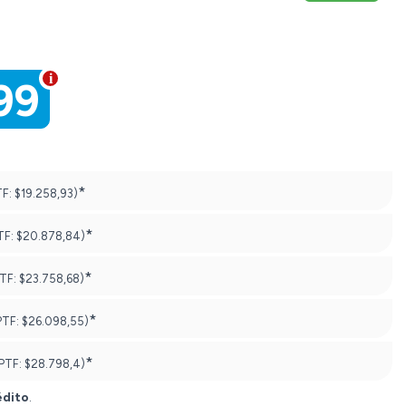
99
*
TF:
$19.258,93)
*
TF:
$20.878,84)
*
PTF:
$23.758,68)
*
PTF:
$26.098,55)
*
PTF:
$28.798,4)
édito
.