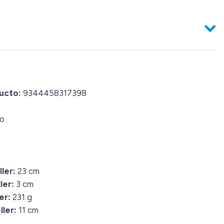
ucto:
9344458317398
o
ler:
23 cm
ler:
3 cm
er:
231 g
ler:
11 cm