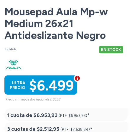
Mousepad Aula Mp-w
Medium 26x21
Antideslizante Negro
22644
EN STOCK
$6.499
ULTRA
PRECIO
Precio sin impuestos nacionales: $5.881
1 cuota de
$6.953,93
*
(PTF:
$6.953,93)
3 cuotas de
$2.512,95
*
(PTF:
$7.538,84)