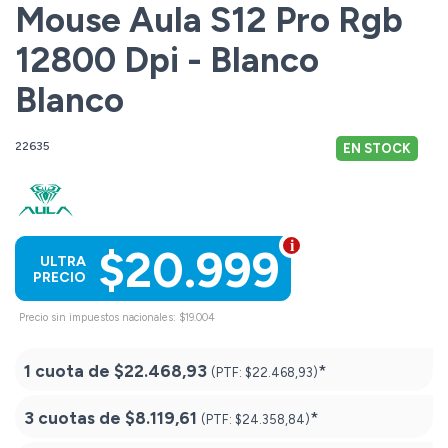
Mouse Aula S12 Pro Rgb
12800 Dpi - Blanco
Blanco
22635
EN STOCK
$20.999
ULTRA
PRECIO
Precio sin impuestos nacionales: $19.004
1 cuota de
$22.468,93
*
(PTF:
$22.468,93)
3 cuotas de
$8.119,61
*
(PTF:
$24.358,84)