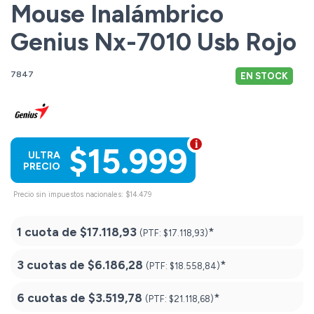
Mouse Inalámbrico
Genius Nx-7010 Usb Rojo
7847
EN STOCK
$15.999
ULTRA
PRECIO
Precio sin impuestos nacionales: $14.479
1 cuota de
$17.118,93
*
(PTF:
$17.118,93)
3 cuotas de
$6.186,28
*
(PTF:
$18.558,84)
6 cuotas de
$3.519,78
*
(PTF:
$21.118,68)