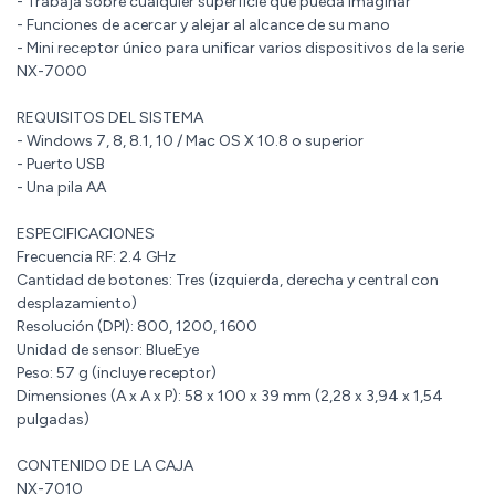
- Trabaja sobre cualquier superficie que pueda imaginar
- Funciones de acercar y alejar al alcance de su mano
- Mini receptor único para unificar varios dispositivos de la serie
NX-7000
REQUISITOS DEL SISTEMA
- Windows 7, 8, 8.1, 10 / Mac OS X 10.8 o superior
- Puerto USB
- Una pila AA
ESPECIFICACIONES
Frecuencia RF: 2.4 GHz
Cantidad de botones: Tres (izquierda, derecha y central con
desplazamiento)
Resolución (DPI): 800, 1200, 1600
Unidad de sensor: BlueEye
Peso: 57 g (incluye receptor)
Dimensiones (A x A x P): 58 x 100 x 39 mm (2,28 x 3,94 x 1,54
pulgadas)
CONTENIDO DE LA CAJA
NX-7010