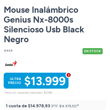
Mouse Inalámbrico
Genius Nx-8000s
Silencioso Usb Black
Negro
12424
EN STOCK
$13.999
ULTRA
PRECIO
Precio sin impuestos nacionales: $12.669
1 cuota de
$14.978,93
*
(PTF:
$14.978,93)