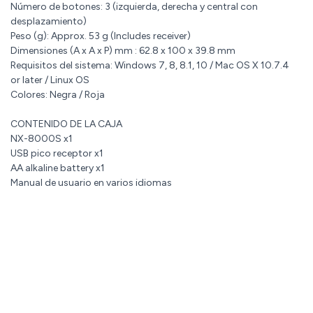
Número de botones: 3 (izquierda, derecha y central con
desplazamiento)
Peso (g): Approx. 53 g (Includes receiver)
Dimensiones (A x A x P) mm : 62.8 x 100 x 39.8 mm
Requisitos del sistema: Windows 7, 8, 8.1, 10 / Mac OS X 10.7.4
or later / Linux OS
Colores: Negra / Roja
CONTENIDO DE LA CAJA
NX-8000S x1
USB pico receptor x1
AA alkaline battery x1
Manual de usuario en varios idiomas