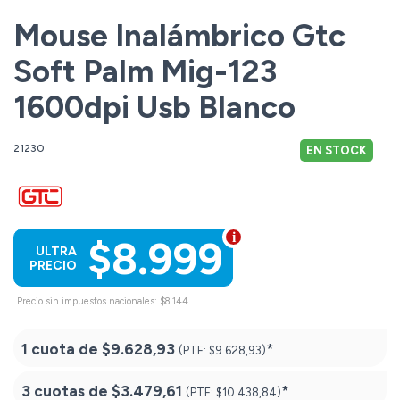
Mouse Inalámbrico Gtc
Soft Palm Mig-123
1600dpi Usb Blanco
21230
EN STOCK
$8.999
ULTRA
PRECIO
Precio sin impuestos nacionales: $8.144
1 cuota de
$9.628,93
*
(PTF:
$9.628,93)
3 cuotas de
$3.479,61
*
(PTF:
$10.438,84)