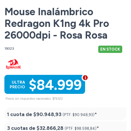
Mouse Inalámbrico
Redragon K1ng 4k Pro
26000dpi - Rosa Rosa
19323
EN STOCK
$84.999
ULTRA
PRECIO
Precio sin impuestos nacionales: $76.922
1 cuota de
$90.948,93
*
(PTF:
$90.948,93)
3 cuotas de
$32.866,28
*
(PTF:
$98.598,84)