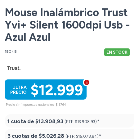
Mouse Inalámbrico Trust
Yvi+ Silent 1600dpi Usb -
Azul Azul
18048
EN STOCK
$12.999
ULTRA
PRECIO
Precio sin impuestos nacionales: $11.764
1 cuota de
$13.908,93
*
(PTF:
$13.908,93)
3 cuotas de
$5.026,28
*
(PTF:
$15.078,84)