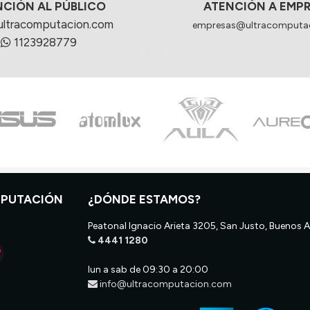
NCIÓN AL PÚBLICO
ATENCIÓN A EMP
ultracomputacion.com
empresas@ultracomputa
1123928779
MPUTACIÓN
¿DÓNDE ESTAMOS?
Peatonal Ignacio Arieta 3205, San Justo, Buenos A
4441 1280
lun a sab de 09:30 a 20:00
info@ultracomputacion.com