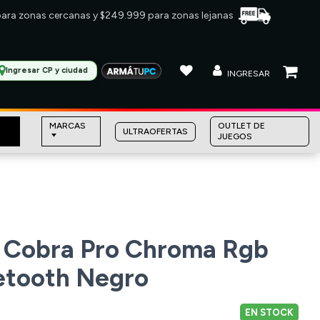
 para zonas cercanas y $249.999 para zonas lejanas
Ingresar CP y ciudad
INGRESAR
MARCAS
OUTLET DE
ULTRAOFERTAS
JUEGOS
 Cobra Pro Chroma Rgb
etooth Negro
EN STOCK