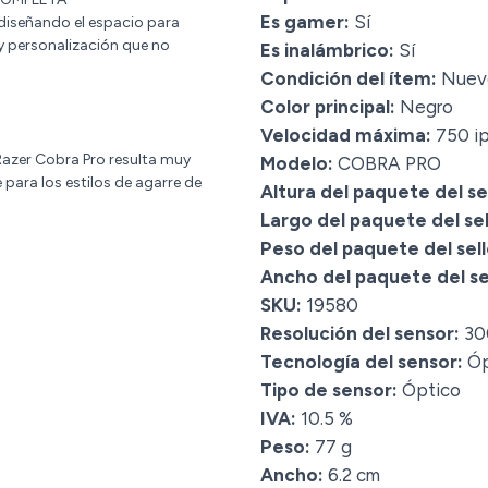
Es gamer:
Sí
diseñando el espacio para
 y personalización que no
Es inalámbrico:
Sí
Condición del ítem:
Nuev
Color principal:
Negro
Velocidad máxima:
750 i
Razer Cobra Pro resulta muy
Modelo:
COBRA PRO
para los estilos de agarre de
Altura del paquete del sel
Largo del paquete del sel
Peso del paquete del sell
Ancho del paquete del sel
SKU:
19580
Resolución del sensor:
30
Tecnología del sensor:
Óp
Tipo de sensor:
Óptico
IVA:
10.5 %
Peso:
77 g
Ancho:
6.2 cm