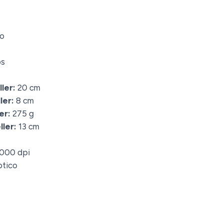
o
ps
ler:
20 cm
ler:
8 cm
er:
275 g
ler:
13 cm
000 dpi
tico