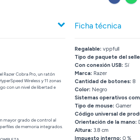
Ficha técnica
Regalable:
vppfull
Tipo de paquete del selle
Con conexión USB:
Sí
Marca:
Razer
l Razer Cobra Pro, un ratón
yperSpeed Wireless y 11 zonas
Cantidad de botones:
8
o con un nivel de libertad e
Color:
Negro
Sistemas operativos com
Tipo de mouse:
Gamer
Código universal de prod
n mayor grado de control al
Orientación de la mano:
D
 perfiles de memoria integrados.
Altura:
3.8 cm
Impuesto interno:
0 %
COMPLETA