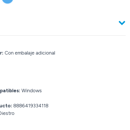
r:
Con embalaje adicional
patibles:
Windows
ucto:
8886419334118
iestro