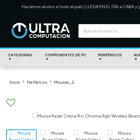
Hacemos envíos a todo el país | LLEGA EN EL DÍA a CABA y
CATEGORÍAS
COMPONENTES DE PC
PERIFÉRICOS
AU
Inicio
Perifericos
Mouses_2