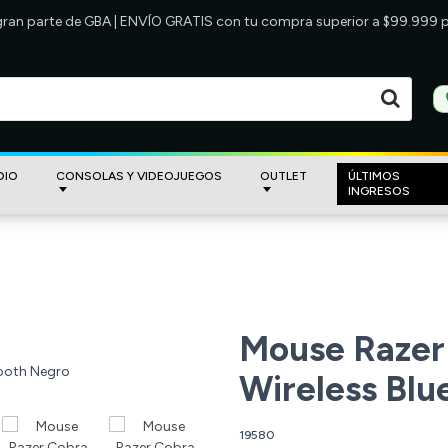
 gran parte de GBA | ENVÍO GRATIS con tu compra superior a $99.999
DIO
CONSOLAS Y VIDEOJUEGOS
OUTLET
ÚLTIMOS
INGRESOS
Mouse Razer
Wireless Blu
19580