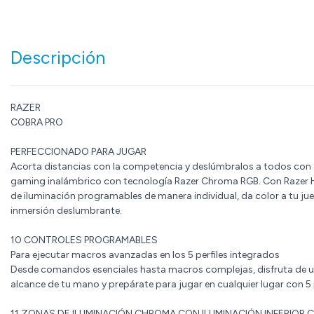
Descripción
RAZER
COBRA PRO
PERFECCIONADO PARA JUGAR
Acorta distancias con la competencia y deslúmbralos a todos con e
gaming inalámbrico con tecnología Razer Chroma RGB. Con Razer H
de iluminación programables de manera individual, da color a tu jueg
inmersión deslumbrante.
10 CONTROLES PROGRAMABLES
Para ejecutar macros avanzadas en los 5 perfiles integrados
Desde comandos esenciales hasta macros complejas, disfruta de u
alcance de tu mano y prepárate para jugar en cualquier lugar con 5
11 ZONAS DE ILUMINACIÓN CHROMA CON ILUMINACIÓN INFERIOR 