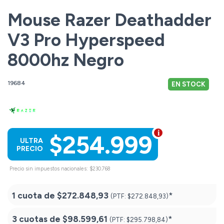
Mouse Razer Deathadder
V3 Pro Hyperspeed
8000hz Negro
19684
EN STOCK
$254.999
ULTRA
PRECIO
Precio sin impuestos nacionales: $230.768
1 cuota de
$272.848,93
*
(PTF:
$272.848,93)
3 cuotas de
$98.599,61
*
(PTF:
$295.798,84)