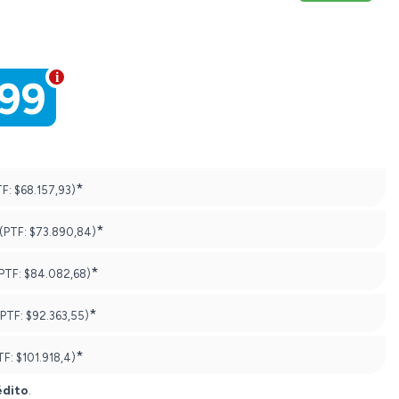
699
*
TF:
$68.157,93)
*
(PTF:
$73.890,84)
*
PTF:
$84.082,68)
*
(PTF:
$92.363,55)
*
TF:
$101.918,4)
édito
.