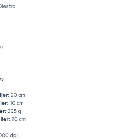
iestro
o
ps
ler:
20 cm
ler:
10 cm
er:
395 g
ler:
20 cm
000 dpi