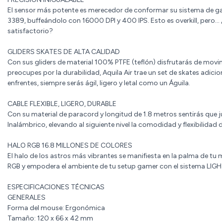
El sensor más potente es merecedor de conformar su sistema de ga
3389, buffeándolo con 16000 DPI y 400 IPS. Esto es overkill, pero… 
satisfactorio?
GLIDERS SKATES DE ALTA CALIDAD
Con sus gliders de material 100% PTFE (teflón) disfrutarás de movi
preocupes por la durabilidad, Aquila Air trae un set de skates adicion
enfrentes, siempre serás ágil, ligero y letal como un Águila.
CABLE FLEXIBLE, LIGERO, DURABLE
Con su material de paracord y longitud de 1.8 metros sentirás que
Inalámbrico, elevando al siguiente nivel la comodidad y flexibilidad d
HALO RGB 16.8 MILLONES DE COLORES
El halo de los astros más vibrantes se manifiesta en la palma de tu
RGB y empodera el ambiente de tu setup gamer con el sistema LIG
ESPECIFICACIONES TÉCNICAS
GENERALES
Forma del mouse: Ergonómica
Tamaño: 120 x 66 x 42 mm