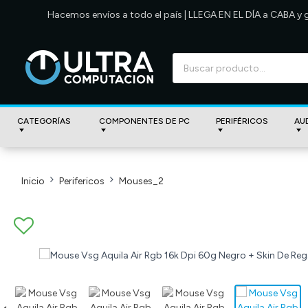
Hacemos envíos a todo el país | LLEGA EN EL DÍA a CABA y
CATEGORÍAS
COMPONENTES DE PC
PERIFÉRICOS
AU
Inicio
Perifericos
Mouses_2