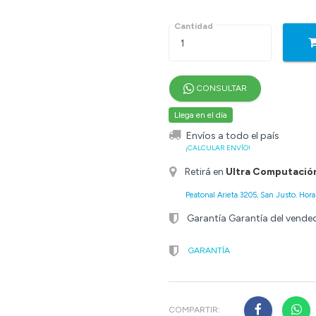
Cantidad
CONSULTAR
Llega en el día
Envíos a todo el país
¡CALCULAR ENVÍO!
Retirá en
Ultra Computació
Peatonal Arieta 3205, San Justo. Horar
Garantía Garantía del vende
GARANTÍA
COMPARTIR: