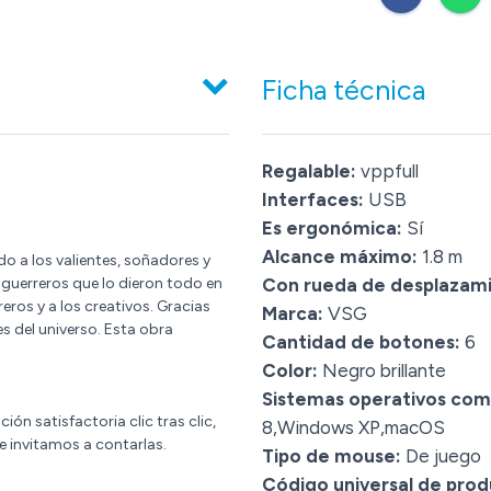
Ficha técnica
Regalable:
vppfull
Interfaces:
USB
Es ergonómica:
Sí
Alcance máximo:
1.8 m
ado a los valientes, soñadores y
s guerreros que lo dieron todo en
Con rueda de desplazam
eros y a los creativos. Gracias
Marca:
VSG
s del universo. Esta obra
Cantidad de botones:
6
Color:
Negro brillante
Sistemas operativos com
n satisfactoria clic tras clic,
8,Windows XP,macOS
te invitamos a contarlas.
Tipo de mouse:
De juego
Código universal de prod