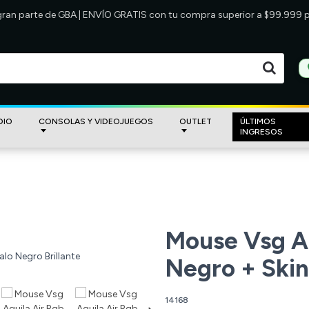
 gran parte de GBA | ENVÍO GRATIS con tu compra superior a $99.999
DIO
CONSOLAS Y VIDEOJUEGOS
OUTLET
ÚLTIMOS
INGRESOS
Mouse Vsg Aq
Negro + Skin
14168