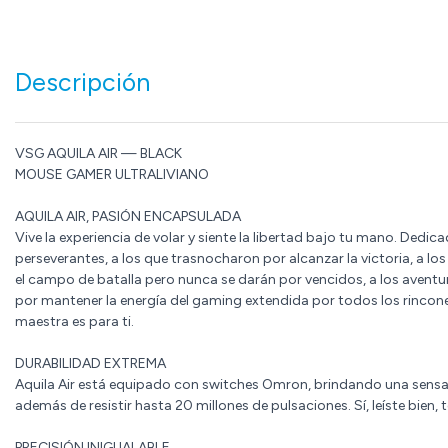
Descripción
VSG AQUILA AIR — BLACK
MOUSE GAMER ULTRALIVIANO
AQUILA AIR, PASIÓN ENCAPSULADA
Vive la experiencia de volar y siente la libertad bajo tu mano. Dedic
perseverantes, a los que trasnocharon por alcanzar la victoria, a lo
el campo de batalla pero nunca se darán por vencidos, a los aventur
por mantener la energía del gaming extendida por todos los rincone
maestra es para ti.
DURABILIDAD EXTREMA
Aquila Air está equipado con switches Omron, brindando una sensació
además de resistir hasta 20 millones de pulsaciones. Sí, leíste bien, 
PRECISIÓN INIGUALABLE