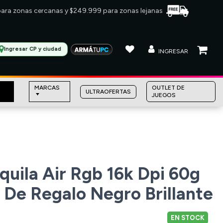
 para zonas cercanas y $249.999 para zonas lejanas
Ingresar CP y ciudad
INGRESAR
MARCAS
OUTLET DE
ULTRAOFERTAS
JUEGOS
uila Air Rgb 16k Dpi 60g
 De Regalo Negro Brillante
EN STOCK