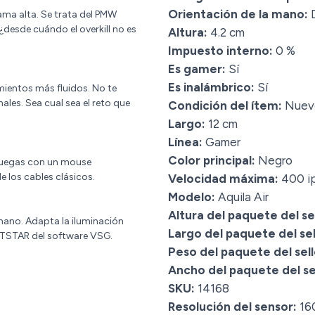
Orientación de la mano:
D
ma alta. Se trata del PMW
¿desde cuándo el overkill no es
Altura:
4.2 cm
Impuesto interno:
0 %
Es gamer:
Sí
Es inalámbrico:
Sí
mientos más fluidos. No te
ales. Sea cual sea el reto que
Condición del ítem:
Nuev
Largo:
12 cm
Línea:
Gamer
Color principal:
Negro
 juegas con un mouse
e los cables clásicos.
Velocidad máxima:
400 i
Modelo:
Aquila Air
Altura del paquete del sel
 mano. Adapta la iluminación
Largo del paquete del sel
HTSTAR del software VSG.
Peso del paquete del sell
Ancho del paquete del sel
SKU:
14168
Resolución del sensor:
16