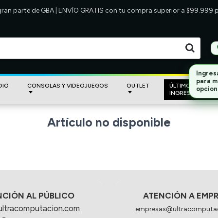
 gran parte de GBA | ENVÍO GRATIS con tu compra superior a $99.999
Ingres
para m
DIO
CONSOLAS Y VIDEOJUEGOS
OUTLET
ÚLTIMOS
opcion
INGRESOS
Artículo no disponible
NCIÓN AL PÚBLICO
ATENCIÓN A EMP
ultracomputacion.com
empresas@ultracomputa