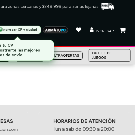
 para zonas cercanas y $249.999 para zonas lejanas
Ingresar CP y ciudad
INGRESAR
a tu CP
ostrarte las mejores
MARCAS
OUTLET DE
es de envío.
ULTRAOFERTAS
JUEGOS
RESAS
HORARIOS DE ATENCIÓN
lun a sab de 09:30 a 20:00
cion.com