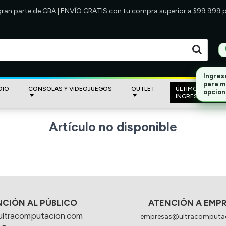
 gran parte de GBA | ENVÍO GRATIS con tu compra superior a $99.999
Ingres
para m
DIO
CONSOLAS Y VIDEOJUEGOS
OUTLET
ÚLTIMOS
opcion
INGRESOS
Artículo no disponible
NCIÓN AL PÚBLICO
ATENCIÓN A EMP
ultracomputacion.com
empresas@ultracomputa