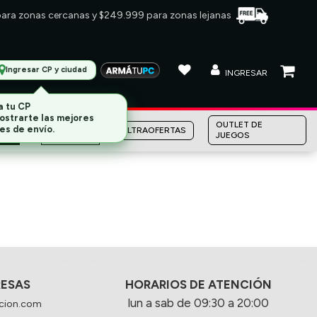
 para zonas cercanas y $249.999 para zonas lejanas
Ingresar CP y ciudad
INGRESAR
a tu CP
ostrarte las mejores
MARCAS
OUTLET DE
es de envío.
ULTRAOFERTAS
JUEGOS
RESAS
HORARIOS DE ATENCIÓN
lun a sab de 09:30 a 20:00
cion.com