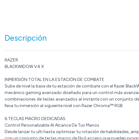
Descripción
RAZER
BLACKWIDOW V4 X
INMERSIÓN TOTAL EN LA ESTACIÓN DE COMBATE
Sube de nivel la base de tu estación de combate con el Razer Blac
mecánico gaming avanzado diseñado para un control más avanza
combinaciones de teclas avanzados al instante con un conjunto de
lleva tu inmersión al siguiente nivel con Razer Chroma™ RGB.
6 TECLAS MACRO DEDICADAS
Control Personalizable Al Alcance De Tus Manos
Desde lanzar tu ulti hasta optimizar tu rotación de habilidades, 
con un conjunto de teclas macro de fácil acceso que pueden progr