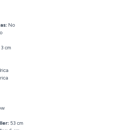
as:
No
o
3 cm
rica
rica
ow
ler:
53 cm