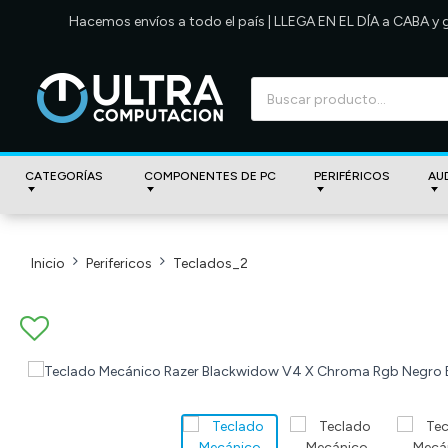
Hacemos envíos a todo el país | LLEGA EN EL DÍA a CABA y
CATEGORÍAS
COMPONENTES DE PC
PERIFÉRICOS
AU
Inicio
Perifericos
Teclados_2