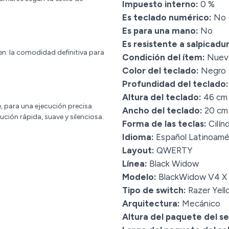
Impuesto interno:
0 %
Es teclado numérico:
No
Es para una mano:
No
Es resistente a salpicadur
men: la comodidad definitiva para
Condición del ítem:
Nuev
Color del teclado:
Negro
Profundidad del teclado:
Altura del teclado:
46 cm
e, para una ejecución precisa
Ancho del teclado:
20 cm
cución rápida, suave y silenciosa.
Forma de las teclas:
Cilínd
Idioma:
Español Latinoamé
Layout:
QWERTY
Línea:
Black Widow
Modelo:
BlackWidow V4 X
Tipo de switch:
Razer Yell
Arquitectura:
Mecánico
Altura del paquete del sel