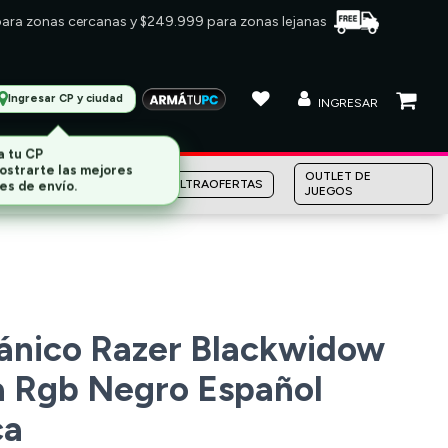
 para zonas cercanas y $249.999 para zonas lejanas
Ingresar CP y ciudad
INGRESAR
MARCAS
OUTLET DE
ULTRAOFERTAS
JUEGOS
ánico Razer Blackwidow
 Rgb Negro Español
ca