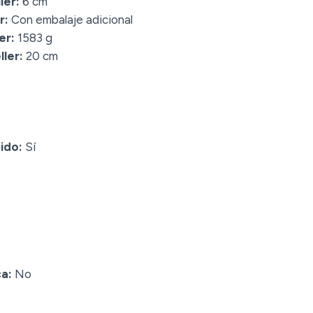
ler:
6 cm
r:
Con embalaje adicional
er:
1583 g
ler:
20 cm
ido:
Sí
a:
No