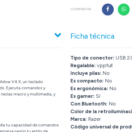
COMPARTIR:
Ficha técnica
Tipo de conector:
USB 2.
Regalable:
vppfull
Incluye pilas:
No
Es compacto:
No
kWidow V4 X, un teclado
do. Ejecuta comandos y
Es ergonómica:
No
 teclas macro y multimedia, y
Es gamer:
Sí
Con Bluetooth:
No
Color de la retroiluminac
Marca:
Razer
amplía tu capacidad de comandos
Código universal de prod
amarse según tu estilo de