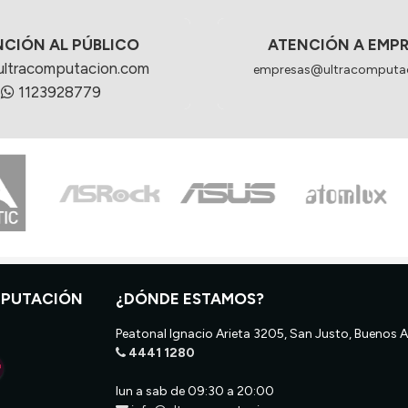
NCIÓN AL PÚBLICO
ATENCIÓN A EMP
ultracomputacion.com
empresas@ultracomputa
1123928779
MPUTACIÓN
¿DÓNDE ESTAMOS?
Peatonal Ignacio Arieta 3205, San Justo, Buenos A
4441 1280
lun a sab de 09:30 a 20:00