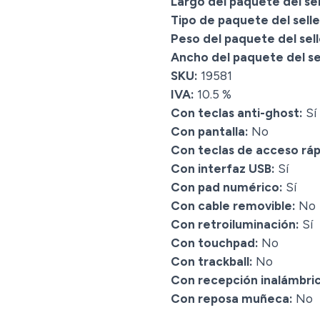
Largo del paquete del sel
Tipo de paquete del selle
Peso del paquete del sell
Ancho del paquete del sel
SKU:
19581
IVA:
10.5 %
Con teclas anti-ghost:
Sí
Con pantalla:
No
Con teclas de acceso ráp
Con interfaz USB:
Sí
Con pad numérico:
Sí
Con cable removible:
No
Con retroiluminación:
Sí
Con touchpad:
No
Con trackball:
No
Con recepción inalámbric
Con reposa muñeca:
No