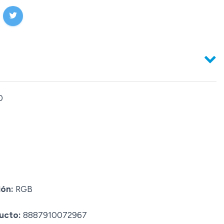
0
ión:
RGB
ucto:
8887910072967