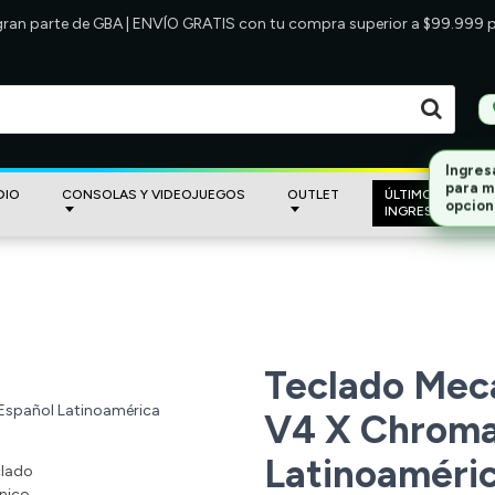
 gran parte de GBA | ENVÍO GRATIS con tu compra superior a $99.999
DIO
CONSOLAS Y VIDEOJUEGOS
OUTLET
ÚLTIMOS
INGRESOS
Teclado Mec
V4 X Chroma
Latinoaméri