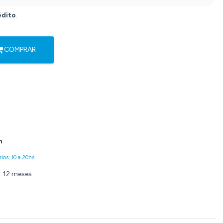
édito
.
COMPRAR
n
.
ios: 10 a 20hs.
: 12 meses