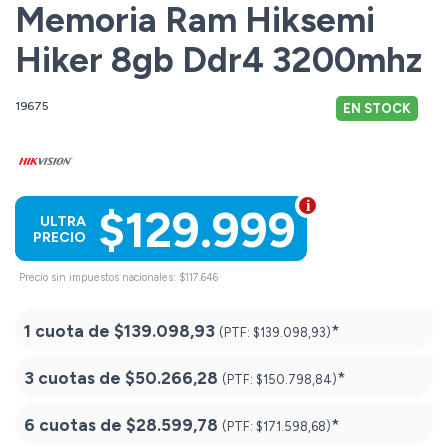
Memoria Ram Hiksemi
Hiker 8gb Ddr4 3200mhz
19675
EN STOCK
$129.999
ULTRA
PRECIO
Precio sin impuestos nacionales: $117.646
1 cuota de
$139.098,93
*
(PTF:
$139.098,93)
3 cuotas de
$50.266,28
*
(PTF:
$150.798,84)
6 cuotas de
$28.599,78
*
(PTF:
$171.598,68)