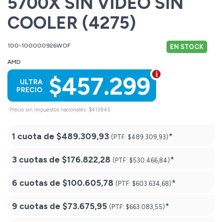
5700X SIN VIDEO SIN
COOLER (4275)
100-100000926WOF
EN STOCK
AMD
$457.299
ULTRA
PRECIO
Precio sin impuestos nacionales: $413.845
1 cuota de
$489.309,93
*
(PTF:
$489.309,93)
3 cuotas de
$176.822,28
*
(PTF:
$530.466,84)
6 cuotas de
$100.605,78
*
(PTF:
$603.634,68)
9 cuotas de
$73.675,95
*
(PTF:
$663.083,55)