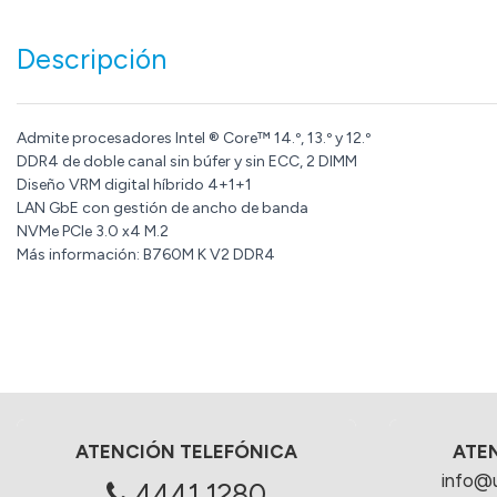
Descripción
Admite procesadores Intel ® Core™ 14.º, 13.º y 12.º
DDR4 de doble canal sin búfer y sin ECC, 2 DIMM
Diseño VRM digital híbrido 4+1+1
LAN GbE con gestión de ancho de banda
NVMe PCIe 3.0 x4 M.2
Más información: B760M K V2 DDR4
ATENCIÓN TELEFÓNICA
ATE
info@
4441 1280