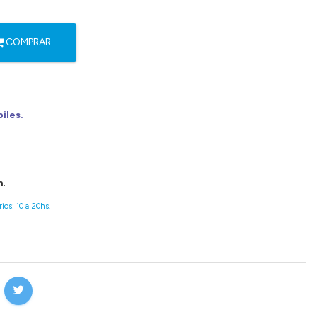
COMPRAR
biles.
n
.
ios: 10 a 20hs.