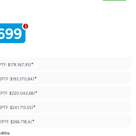
699
*
PTF:
$178.367,93)
*
(PTF:
$193.370,84)
*
(PTF:
$220.042,68)
*
(PTF:
$241.713,55)
*
(PTF:
$266.718,4)
édito
.