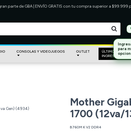
 gran parte de GBA | ENVÍO GRATIS con tu compra superior a $99.999
DIO
CONSOLAS Y VIDEOJUEGOS
OUTLET
ÚLTIMOS
INGRESOS
Mother Giga
1700 (12va/1
B760M K V2 DDR4