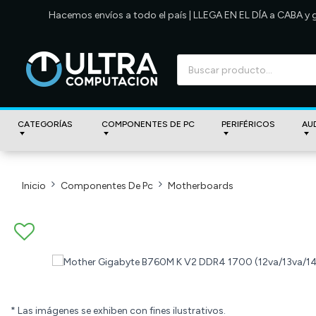
Hacemos envíos a todo el país | LLEGA EN EL DÍA a CABA y
CATEGORÍAS
COMPONENTES DE PC
PERIFÉRICOS
AU
Inicio
Componentes De Pc
Motherboards
* Las imágenes se exhiben con fines ilustrativos.