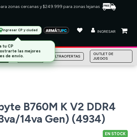
 para zonas cercanas y $249.999 para zonas lejanas
Ingresar CP y ciudad
INGRESAR
MARCAS
OUTLET DE
ULTRAOFERTAS
JUEGOS
byte B760M K V2 DDR4
3va/14va Gen) (4934)
EN STOCK