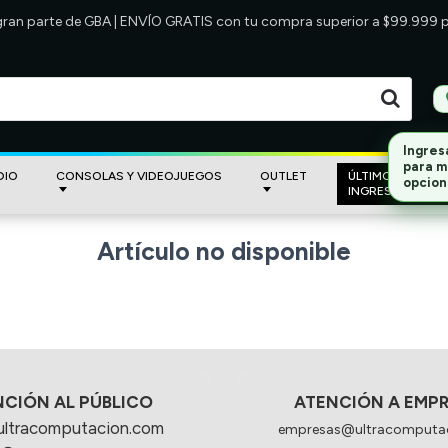
 gran parte de GBA | ENVÍO GRATIS con tu compra superior a $99.999
Ingres
para m
DIO
CONSOLAS Y VIDEOJUEGOS
OUTLET
ÚLTIMOS
opcion
INGRESOS
Artículo no disponible
NCIÓN AL PÚBLICO
ATENCIÓN A EMP
ultracomputacion.com
empresas@ultracomputa