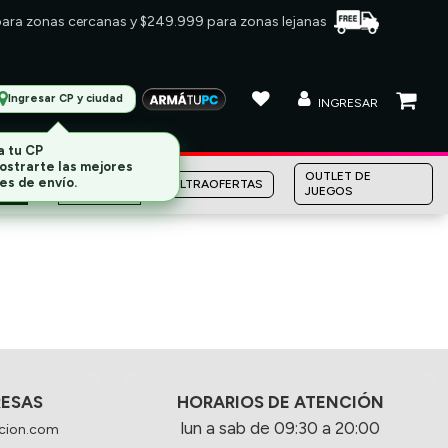
 para zonas cercanas y $249.999 para zonas lejanas
Ingresar CP y ciudad
INGRESAR
a tu CP
ostrarte las mejores
MARCAS
OUTLET DE
es de envío.
ULTRAOFERTAS
JUEGOS
RESAS
HORARIOS DE ATENCIÓN
lun a sab de 09:30 a 20:00
cion.com