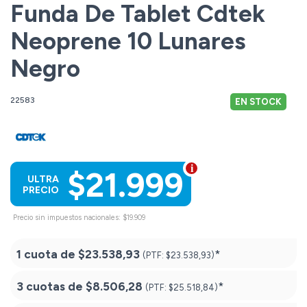
Funda De Tablet Cdtek
Neoprene 10 Lunares
Negro
22583
EN STOCK
$21.999
ULTRA
PRECIO
Precio sin impuestos nacionales: $19.909
1 cuota de
$23.538,93
*
(PTF:
$23.538,93)
3 cuotas de
$8.506,28
*
(PTF:
$25.518,84)